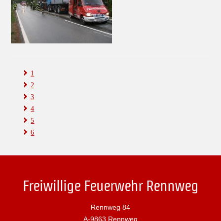
1
2
3
4
5
6
Freiwillige Feuerwehr Rennweg
Rennweg 84
A-9863 Rennweg