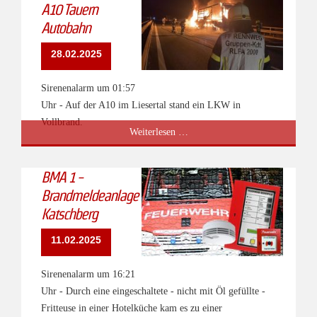
A10 Tauern
Autobahn
28.02.2025
Sirenenalarm um 01:57
Uhr - Auf der A10 im Liesertal stand ein LKW in
Vollbrand.
B
Weiterlesen …
4
-
BMA 1 -
LKW-
Brandmeldeanlage
Brand
Katschberg
A10
Tauern
11.02.2025
Autobahn
Sirenenalarm um 16:21
Uhr - Durch eine eingeschaltete - nicht mit Öl gefüllte -
Fritteuse in einer Hotelküche kam es zu einer