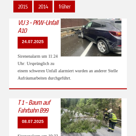
2015
2014
früher
VU 3 - PKW-Unfall
A10
24.07.2025
Sirenenalarm um 11:24
Uhr: Ursprünglich zu
einem schweren Unfall alarmiert wurden an anderer Stelle
Aufräumarbeiten durchgeführt.
T 1 - Baum auf
Fahrbahn B99
08.07.2025