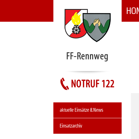
HO
NAVIGATION
ÜBERSPRINGEN
Navigation
aktuelle Einsätze & News
überspringen
Einsatzarchiv