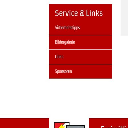
Service & Links
Navigation
Sicherheitstipps
überspringen
Bildergalerie
Links
Sponsoren