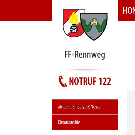
HO
NAVIGATION
ÜBERSPRINGEN
Navigation
aktuelle Einsätze & News
überspringen
Einsatzarchiv