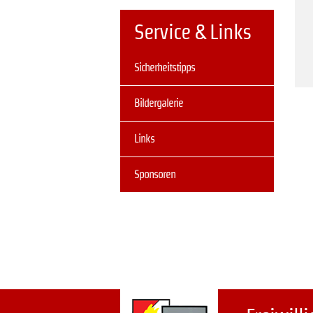
Service & Links
Navigation
Sicherheitstipps
überspringen
Bildergalerie
Links
Sponsoren