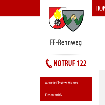
HO
NAVIGATION
ÜBERSPRINGEN
Navigation
aktuelle Einsätze & News
überspringen
Einsatzarchiv