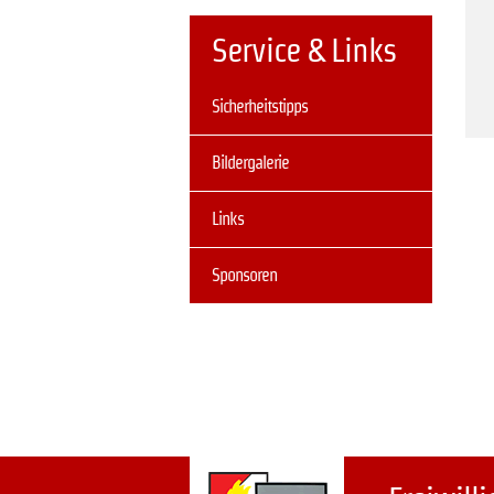
Service & Links
Navigation
Sicherheitstipps
überspringen
Bildergalerie
Links
Sponsoren