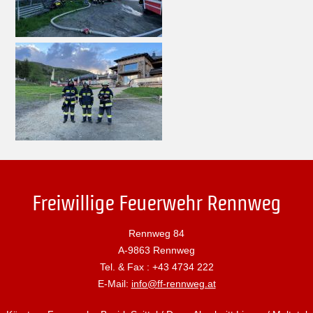
Freiwillige Feuerwehr Rennweg
Rennweg 84
A-9863 Rennweg
Tel. & Fax : +43 4734 222
E-Mail:
info@ff-rennweg.at