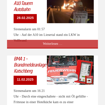
A10 Tauern
Autobahn
28.02.2025
Sirenenalarm um 01:57
Uhr - Auf der A10 im Liesertal stand ein LKW in
Vollbrand.
B
Weiterlesen …
4
-
BMA 1 -
LKW-
Brandmeldeanlage
Brand
Katschberg
A10
Tauern
11.02.2025
Autobahn
Sirenenalarm um 16:21
Uhr - Durch eine eingeschaltete - nicht mit Öl gefüllte -
Fritteuse in einer Hotelküche kam es zu einer