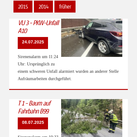
2015
2014
früher
VU 3 - PKW-Unfall
A10
24.07.2025
Sirenenalarm um 11:24
Uhr: Ursprünglich zu
einem schweren Unfall alarmiert wurden an anderer Stelle
Aufräumarbeiten durchgeführt.
T 1 - Baum auf
Fahrbahn B99
08.07.2025